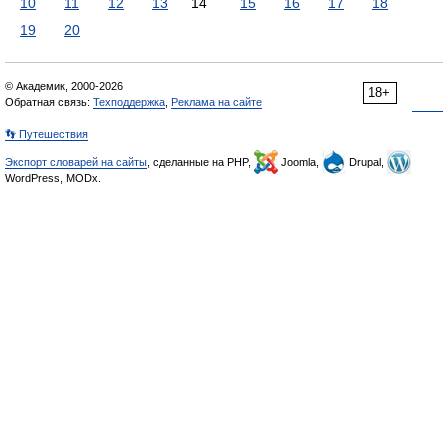
10
11
12
13
14
15
16
17
18
19
20
© Академик, 2000-2026
18+
Обратная связь:
Техподдержка
,
Реклама на сайте
👣 Путешествия
Экспорт словарей на сайты
, сделанные на PHP,
Joomla,
Drupal,
WordPress, MODx.