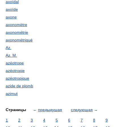
axoïdal
axoïde
axone
axonomètre
axonométrie
axonométriqué
Az.
Az. M.
azéotrope
azéotropie
azéotropique
azide de plomb
azimut
Страницы
←
предыдущая
следующая
→
1
2
3
4
5
6
7
8
9